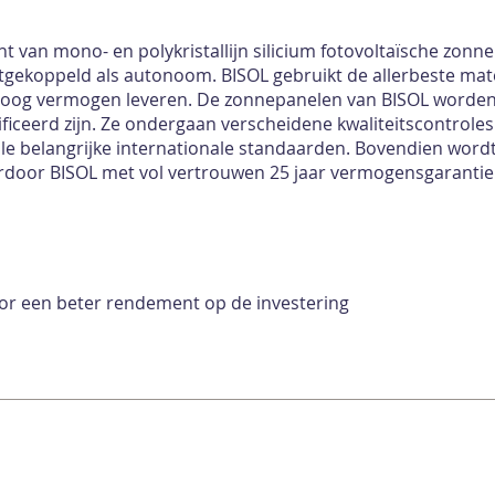
nt van mono- en polykristallijn silicium fotovoltaïsche zonn
etgekoppeld als autonoom. BISOL gebruikt de allerbeste ma
oog vermogen leveren. De zonnepanelen van BISOL worden u
ficeerd zijn. Ze ondergaan verscheidene kwaliteitscontrole
le belangrijke internationale standaarden. Bovendien word
ardoor BISOL met vol vertrouwen 25 jaar vermogensgarantie
r een beter rendement op de investering