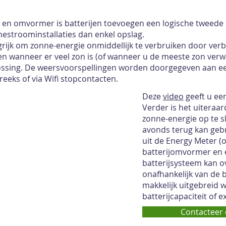
 en omvormer is batterijen toevoegen een logische tweede s
stroominstallaties dan enkel opslag.
angrijk om zonne-energie onmiddellijk te verbruiken door ver
uren wanneer er veel zon is (of wanneer u de meeste zon verw
ossing. De weersvoorspellingen worden doorgegeven aan 
reeks of via Wifi stopcontacten.
Deze
video
geeft u een
Verder is het uiteraa
zonne-energie op te sl
avonds terug kan gebr
uit de Energy Meter 
batterijomvormer en e
batterijsysteem kan ov
onafhankelijk van de 
makkelijk uitgebreid 
batterijcapaciteit of 
Contacteer 