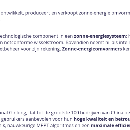
 ontwikkelt, produceert en verkoopt zonne-energie omvor
.
e technologische component in een
zonne-energiesysteem
:
in netconforme wisselstroom. Bovendien neemt hij als inte
etbeheer voor zijn rekening.
Zonne-energieomvormers
ken
onal Ginlong, dat tot de grootste 100 bedrijven van China b
 gebruikers aanbevolen voor hun
hoge kwaliteit en betr
ik, nauwkeurige MPPT-algoritmes en een
maximale effici